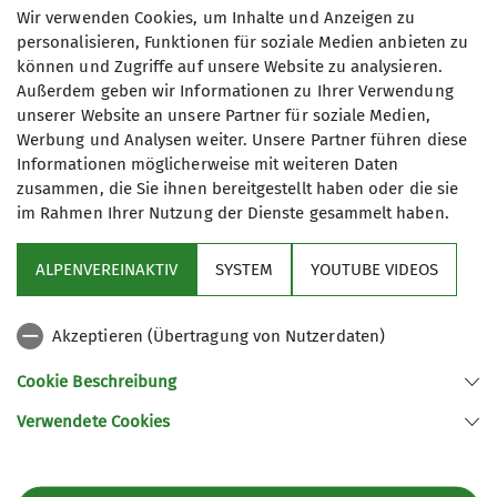
Wir verwenden Cookies, um Inhalte und Anzeigen zu
Leiterin Wandergruppe
Wir, das sind zurzeit ca. 45
personalisieren, Funktionen für soziale Medien anbieten zu
Anmeldung
Wanderinnen und Wanderer ab 60
können und Zugriffe auf unsere Website zu analysieren.
Außerdem geben wir Informationen zu Ihrer Verwendung
Jahre, die noch gut zu Fuß sind. Unser
Karin Laurer
unserer Website an unsere Partner für soziale Medien,
jährliches Wanderprogramm umfasst
Tel: 0178-4490021
Werbung und Analysen weiter. Unsere Partner führen diese
22 Tageswanderungen und sie werden
Informationen möglicherweise mit weiteren Daten
in der Regel sonntags durchgeführt.
zusammen, die Sie ihnen bereitgestellt haben oder die sie
Nachdem wir normalerweise nach 2/3
im Rahmen Ihrer Nutzung der Dienste gesammelt haben.
der Wanderung einkehren möchten,
kann es sein, dass die Gasthäuser uns
ALPENVEREINAKTIV
SYSTEM
YOUTUBE VIDEOS
aus Kapazitätsgründen nur samstags
Sektion
verköstigen können.
Akzeptieren (Übertragung von Nutzerdaten)
Je nach Start der Wanderung bilden
Programm
wir Fahrgemeinschaften oder fahren
Cookie Beschreibung
mit dem Zug.
Verwendete Cookies
Die Wanderziele liegen in der näheren
Sektion Fürth des Deutschen Alpenvereins e.V.
und weiteren Umgebung unserer
Königswarterstr. 46
fränkischen Heimat und werden von
90762 Fürth