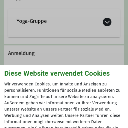
Yoga-Gruppe
Die Kraft der Natur spüren, frische
Bergluft atmen und die Stille unserer
Anmeldung
Wälder erfahren – Wandern ist ein
wohltuendes Fest für alle Sinne und
Burkhard Rott
Diese Website verwendet Cookies
fördert die Gesundheit von Körper,
(
burkhard.rott.dav@masterspot.de
)
Geist und Seele. Ähnliches bietet die
Wir verwenden Cookies, um Inhalte und Anzeigen zu
Yogapraxis: durch den Fokus auf
personalisieren, Funktionen für soziale Medien anbieten zu
Preis
Atmung und Empfindungen des
können und Zugriffe auf unsere Website zu analysieren.
Körpers, sowie den Wechsel von
Außerdem geben wir Informationen zu Ihrer Verwendung
Kosten: 20 € pro Person werden als Anzahlung
Anspannung und Entspannung
unserer Website an unsere Partner für soziale Medien,
vorab fällig
werden physische und psychische
Werbung und Analysen weiter. Unsere Partner führen diese
Informationen möglicherweise mit weiteren Daten
Kräfte mobilisiert, Stress abgebaut