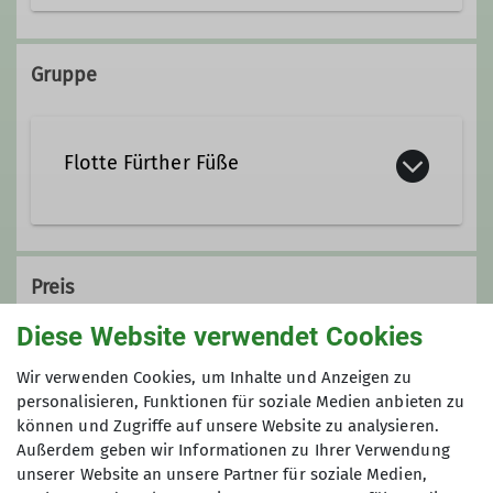
0178 8639484
Gruppe
fff@alpenverein-fuerth.de
Flotte Fürther Füße
Ämter
Leiterin Flotte Fürther Füße
Die
F
lotten
F
ürther
F
üße.
Unsere DAV-Gruppe ist nun schon
Preis
über 10 Jahre alt und wir haben mehr
als 100 Mitglieder. Wir sind die
Flotten
Diese Website verwendet Cookies
Fahrtkosten: 250 € pro PKW + Parkkosten und
Fürther Füße
, weil wir Kondition für
Pickerl
Wir verwenden Cookies, um Inhalte und Anzeigen zu
20-30 km in flottem Tempo, außerdem
personalisieren, Funktionen für soziale Medien anbieten zu
gute Laune sowie Schuhe rund um
können und Zugriffe auf unsere Website zu analysieren.
Maximale Teilnehmeranzahl
unsere Füße und zweckmäßige
Außerdem geben wir Informationen zu Ihrer Verwendung
Kleidung haben und aus Fürth
unserer Website an unsere Partner für soziale Medien,
8