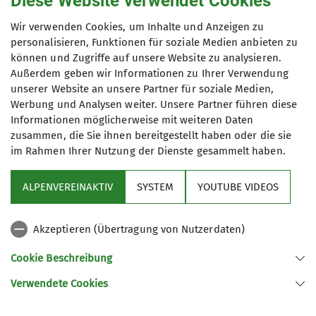
Diese Website verwendet Cookies
0178-6456430
20-30 km in flottem Tempo, außerdem
oder Christian.DAV-Fuerth@t-online.de
Wir verwenden Cookies, um Inhalte und Anzeigen zu
gute Laune sowie Schuhe rund um
personalisieren, Funktionen für soziale Medien anbieten zu
unsere Füße und zweckmäßige
können und Zugriffe auf unsere Website zu analysieren.
Anmeldung bis
Kleidung haben und aus Fürth
Außerdem geben wir Informationen zu Ihrer Verwendung
kommen - die meisten zumindest.
unserer Website an unsere Partner für soziale Medien,
20.04.2023
Viele unserer Mitglieder führen
Werbung und Analysen weiter. Unsere Partner führen diese
Informationen möglicherweise mit weiteren Daten
Heimat- und Bergwanderungen von
zusammen, die Sie ihnen bereitgestellt haben oder die sie
einfach bis hin zu anspruchsvollen
im Rahmen Ihrer Nutzung der Dienste gesammelt haben.
Klettersteigen durch. Auch mehrtägige
(Berg)touren, Ausflüge mit
ALPENVEREINAKTIV
SYSTEM
YOUTUBE VIDEOS
Besichtigungen, Kanufahrten oder
Sektion
Segeltörns sind ab und zu eine
willkommene Abwechslung im
Akzeptieren (Übertragung von Nutzerdaten)
Programm
Programm der FFF. Im Winter genießen
Cookie Beschreibung
wir gerne die Bergwelt abseits der
Pisten auf Schneeschuhen.
Verwendete Cookies
Sektion Fürth des Deutschen Alpenvereins e.V.
Falls es Dir jetzt in den Füßen kribbelt
und Du Lust hast, mit uns zu wandern,
Königswarterstr. 46