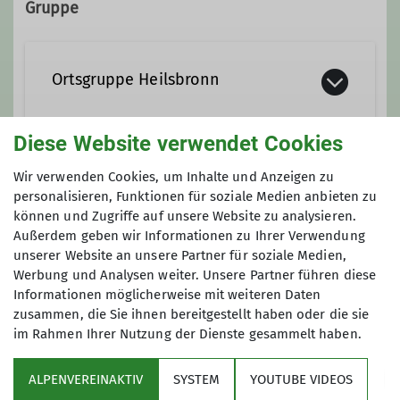
Gruppe
Ortsgruppe Heilsbronn
Diese Website verwendet Cookies
Die Ortsgruppe besteht inzwischen
seit über 15 Jahren und kann auf viele
Wir verwenden Cookies, um Inhalte und Anzeigen zu
Anmeldung
Unternehmungen rund um Heilsbronn,
personalisieren, Funktionen für soziale Medien anbieten zu
können und Zugriffe auf unsere Website zu analysieren.
in der Fränkischen Schweiz, dem
Auskunft und Anmeldung bei Jürgen
Außerdem geben wir Informationen zu Ihrer Verwendung
Fichtelgebige und in den Alpen
Schneider Tel. 09872-805480 oder über
unserer Website an unsere Partner für soziale Medien,
zurückblicken. So war man in den
heilsbronn@alpenverein-fuerth.de
Werbung und Analysen weiter. Unsere Partner führen diese
Zillertaler Alpen, den Hohen Tauern,
Informationen möglicherweise mit weiteren Daten
im Toten Gebirge, in den Allgäuer
zusammen, die Sie ihnen bereitgestellt haben oder die sie
Alpen und in den Bayerischen Alpen (
im Rahmen Ihrer Nutzung der Dienste gesammelt haben.
Brünnstein, Geigelstein) unterwegs.
Kanufahrten auf der Altmühl, Naab,
ALPENVEREINAKTIV
SYSTEM
YOUTUBE VIDEOS
Fränkischen Saale und Pegnitz
Sektion