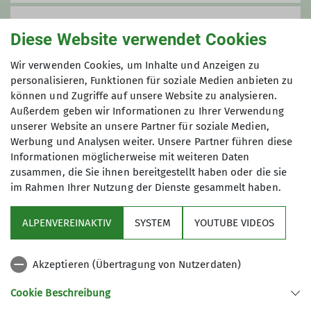
Die Kraft der Natur spüren, frische
Bergluft atmen und die Stille unserer
Anmeldung
Diese Website verwendet Cookies
Wälder erfahren – Wandern ist ein
wohltuendes Fest für alle Sinne und
Beim Tourenleiter Burkhard Rott
Wir verwenden Cookies, um Inhalte und Anzeigen zu
fördert die Gesundheit von Körper,
personalisieren, Funktionen für soziale Medien anbieten zu
Geist und Seele. Ähnliches bietet die
können und Zugriffe auf unsere Website zu analysieren.
Anmeldung bis
Yogapraxis: durch den Fokus auf
Außerdem geben wir Informationen zu Ihrer Verwendung
Atmung und Empfindungen des
unserer Website an unsere Partner für soziale Medien,
06.08.2025
Körpers, sowie den Wechsel von
Werbung und Analysen weiter. Unsere Partner führen diese
Informationen möglicherweise mit weiteren Daten
Anspannung und Entspannung
zusammen, die Sie ihnen bereitgestellt haben oder die sie
werden physische und psychische
im Rahmen Ihrer Nutzung der Dienste gesammelt haben.
Kräfte mobilisiert, Stress abgebaut
sowie Entspannungs­ und
ALPENVEREINAKTIV
SYSTEM
YOUTUBE VIDEOS
Heilungsprozesse in Gang gesetzt.
Sektion
Akzeptieren (Übertragung von Nutzerdaten)
Details
Programm
Cookie Beschreibung