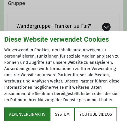
Gruppe
Wandergruppe "Franken zu Fuß"
Diese Website verwendet Cookies
Wir sind
eine Wandergruppe unter
Wir verwenden Cookies, um Inhalte und Anzeigen zu
dem Dach des Deutschen
personalisieren, Funktionen für soziale Medien anbieten zu
Anmeldung
können und Zugriffe auf unsere Website zu analysieren.
Alpenvereins – Sektion Fürth.
Außerdem geben wir Informationen zu Ihrer Verwendung
Ludwig Feifel
Der Name unserer Gruppe
„Franken zu
unserer Website an unsere Partner für soziale Medien,
0173/ 302 05 87
Fuß“
ist Programm:
Wir sind
Werbung und Analysen weiter. Unsere Partner führen diese
überwiegend Franken und wir
Informationen möglicherweise mit weiteren Daten
wandern in Franken.
Wir
zusammen, die Sie ihnen bereitgestellt haben oder die sie
im Rahmen Ihrer Nutzung der Dienste gesammelt haben.
durchwandern hierbei sowohl die
Haßberge, den Steigerwald, die Höhen
ALPENVEREINAKTIV
SYSTEM
YOUTUBE VIDEOS
um den Main, den Rangau, die
Sektion
Fränkische Schweiz … um nur einige