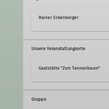
Rainer Eckenberger
0911-7530155
bergstei
Unsere Veranstaltungsorte
Ämter
Gaststätte "Zum Tannenbaum"
Leiter Bergsteiger- und Klettergruppe
https://www.zum-tannenbaum
Gruppe