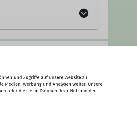
n des Bergsteigens wie Hochtouren,
 Tannenbaum", Helmstraße 10, in
ory.
önnen und Zugriffe auf unsere Website zu
ne.
ale Medien, Werbung und Analysen weiter. Unsere
ben oder die sie im Rahmen Ihrer Nutzung der
Sektion Fürth des Deutschen
Alpenvereins e.V.