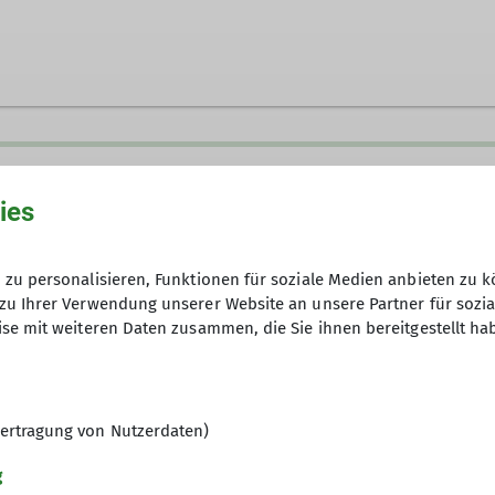
e umfasst 60 Mitglieder, die sich mit allen Spielarte
gsteigen und Klettersteigen befassen.
Beim Tourenleiter
ies
Donnerstag im Monat ab 19 Uhr in der Gaststätte "Zum
letterfreunde im Winter mittwochs in der Climbing Fact
zu personalisieren, Funktionen für soziale Medien anbieten zu k
enberger unter
bergsteiger@alpenverein-fuerth.de
ger
zu Ihrer Verwendung unserer Website an unsere Partner für sozi
se mit weiteren Daten zusammen, die Sie ihnen bereitgestellt ha
ertragung von Nutzerdaten)
gramm
g