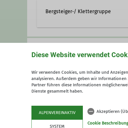
Bergsteiger-/ Klettergruppe
Die Bergsteiger und Klettergrupp
Klettern, Skitouren, alpinem Ber
Anmeldung
Diese Website verwendet Cook
Vereinsabende
finden jeden 3. 
Fürth statt.
Zusätzlich treffen sich unsere K
Wir verwenden Cookies, um Inhalte und Anzeigen 
Fragen beantwortet Rainer Eck
analysieren. Außerdem geben wir Informationen 
Partner führen diese Informationen möglicherwei
Dienste gesammelt haben.
Details
Akzeptieren (Üb
ALPENVEREINAKTIV
Sektion
Pro
Cookie Beschreibun
SYSTEM