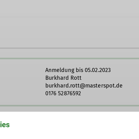
che Bergluft atmen und die Stille unserer Wälder erfa
die Gesundheit von Körper, Geist und Seele. Ähnliches 
Anmeldung bis 05.02.2023
ngen des Körpers, sowie den Wechsel von Anspannu
Burkhard Rott
 mobilisiert, Stress abgebaut sowie Entspannungs­ und
burkhard.rott@masterspot.de
0176 52876592
05.02.2023
ies