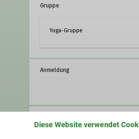
Gruppe
Yoga-Gruppe
Die Kraft der Natur spüren, fris
Fest für alle Sinne und fördert 
Anmeldung
Fokus auf Atmung und Empfindu
physische und psychische Kräfte
Details
Anmeldung bis
Diese Website verwendet Cook