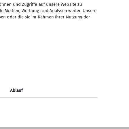
önnen und Zugriffe auf unsere Website zu
ale Medien, Werbung und Analysen weiter. Unsere
ben oder die sie im Rahmen Ihrer Nutzung der
Sektion Fürth des Deutschen
Alpenvereins e.V.
Königswarterstr. 46
90762 Fürth
Telefon +499117437033
Ablauf
Kontakt