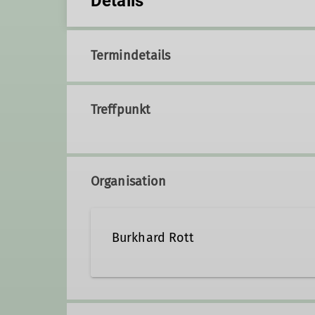
Details
Termindetails
Treffpunkt
Organisation
Burkhard Rott
burkhard.rott.dav@masters