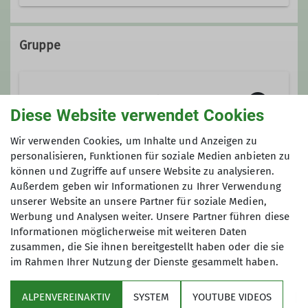
0911/60 039 08
Gruppe
Wandergruppe "Franken zu Fuß"
Diese Website verwendet Cookies
Wir verwenden Cookies, um Inhalte und Anzeigen zu
Wir sind
eine Wandergruppe unter
personalisieren, Funktionen für soziale Medien anbieten zu
können und Zugriffe auf unsere Website zu analysieren.
dem Dach des Deutschen
Anmeldung
Außerdem geben wir Informationen zu Ihrer Verwendung
Alpenvereins – Sektion Fürth.
unserer Website an unsere Partner für soziale Medien,
beim Tourenleiter: 0911/60 03 908
Der Name unserer Gruppe
„Franken zu
Werbung und Analysen weiter. Unsere Partner führen diese
Fuß“
ist Programm:
Wir sind
Informationen möglicherweise mit weiteren Daten
überwiegend Franken und wir
zusammen, die Sie ihnen bereitgestellt haben oder die sie
im Rahmen Ihrer Nutzung der Dienste gesammelt haben.
wandern in Franken.
Wir
durchwandern hierbei sowohl die
ALPENVEREINAKTIV
SYSTEM
YOUTUBE VIDEOS
Haßberge, den Steigerwald, die Höhen