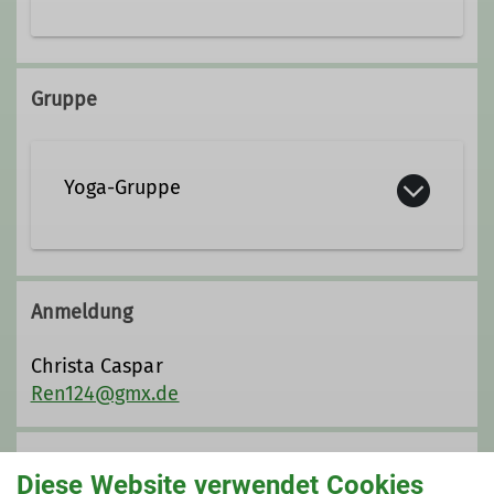
Gruppe
Yoga-Gruppe
Die Kraft der Natur spüren, frische
Bergluft atmen und die Stille unserer
Anmeldung
Wälder erfahren – Wandern ist ein
wohltuendes Fest für alle Sinne und
Christa Caspar
fördert die Gesundheit von Körper,
Ren124@gmx.de
Geist und Seele. Ähnliches bietet die
Yogapraxis: durch den Fokus auf
Anmeldung bis
Atmung und Empfindungen des
Diese Website verwendet Cookies