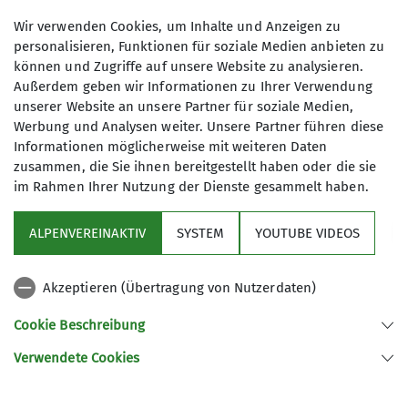
Körpers, sowie den Wechsel von
22.09.2025
Anspannung und Entspannung
Wir verwenden Cookies, um Inhalte und Anzeigen zu
werden physische und psychische
personalisieren, Funktionen für soziale Medien anbieten zu
können und Zugriffe auf unsere Website zu analysieren.
Kräfte mobilisiert, Stress abgebaut
Maximale Teilnehmeranzahl
Außerdem geben wir Informationen zu Ihrer Verwendung
sowie Entspannungs­ und
unserer Website an unsere Partner für soziale Medien,
Heilungsprozesse in Gang gesetzt.
12
Werbung und Analysen weiter. Unsere Partner führen diese
Informationen möglicherweise mit weiteren Daten
Details
zusammen, die Sie ihnen bereitgestellt haben oder die sie
im Rahmen Ihrer Nutzung der Dienste gesammelt haben.
ALPENVEREINAKTIV
SYSTEM
YOUTUBE VIDEOS
Sektion
Akzeptieren (Übertragung von Nutzerdaten)
Programm
Cookie Beschreibung
Verwendete Cookies
Sektion Fürth des Deutschen Alpenvereins e.V.
Königswarterstr. 46