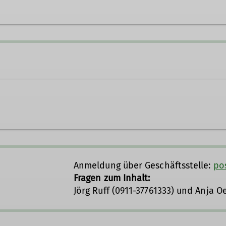
Ehrenamtliche Geschäftsste
e umfasst 60 Mitglieder, die sich mit allen Spielarte
gsteigen und Klettersteigen befassen.
Anmeldung über Geschäftsstelle:
po
Fragen zum Inhalt:
Donnerstag im Monat ab 19 Uhr in der Gaststätte "Zum
Jörg Ruff (0911-37761333) und Anja O
letterfreunde im Winter mittwochs in der Climbing Fact
enberger unter
bergsteiger@alpenverein-fuerth.de
ger