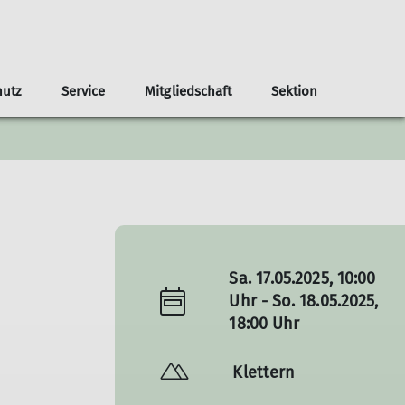
hutz
Service
Mitgliedschaft
Sektion
rechpartner
n.de - Mitglieder-Self-Service
tion durch Bergwandern - 12-Wochen-Programm
t
Ortsgruppe
Alpiner Sicherheitsservice ASS
Infos für Hüttentouren
Partner und Förderer
Sport- &
Kleinanzeigen
Heilsbronn
Gruppentreffs
Hüttenkategorien
Alpenvereinshütten-Knigge
Mit Kindern auf Hütten
Sa. 17.05.2025, 10:00
Uhr - So. 18.05.2025,
18:00 Uhr
Klettern