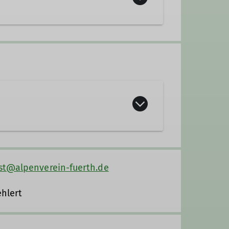
llenmitarbeiter/in
n des Bergsteigens wie Hochtouren,
st@alpenverein-fuerth.de
 Tannenbaum", Helmstraße 10, in
ehlert
ory.
ne.