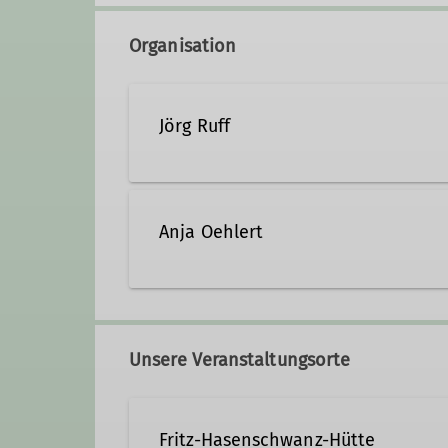
Organisation
Jörg Ruff
joerg.ruff@alpenverein-fuer
Anja Oehlert
Qualifikationen
0179 5405244
ausbild
Trainer C Sportklettern
PSA - P
Unsere Veranstaltungsorte
Qualifikationen
Fritz-Hasenschwanz-Hütte
Trainerin C Sportklettern