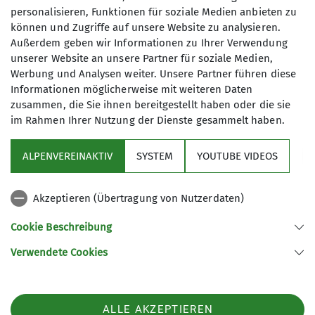
personalisieren, Funktionen für soziale Medien anbieten zu
05.02.2026
können und Zugriffe auf unsere Website zu analysieren.
Außerdem geben wir Informationen zu Ihrer Verwendung
Jugend
News
Sektion
unserer Website an unsere Partner für soziale Medien,
Werbung und Analysen weiter. Unsere Partner führen diese
Informationen möglicherweise mit weiteren Daten
zusammen, die Sie ihnen bereitgestellt haben oder die sie
im Rahmen Ihrer Nutzung der Dienste gesammelt haben.
Die Stadt Fürth bietet allen Kindern, die 2025
eingeschult wurden eine kostenlose
ALPENVEREINAKTIV
SYSTEM
YOUTUBE VIDEOS
Schnuppermitgliedschaft in einem Fürther
Sportverein an. In den ersten Wochen des
Schuljahres sollten die Kinder dazu von ihrer
Akzeptieren (Übertragung von Nutzerdaten)
Klassenleitung eine Informationsbroschüre und
Cookie Beschreibung
einen entsprechenden Sportgutschein erhalten
haben.
Verwendete Cookies
Auch wir als Sektion Fürth des Deutschen
Alpenvereins (DAV) beteiligen uns an der Aktion.
ALLE AKZEPTIEREN
Erstklässler erhalten bei Abgabe des Gutscheins