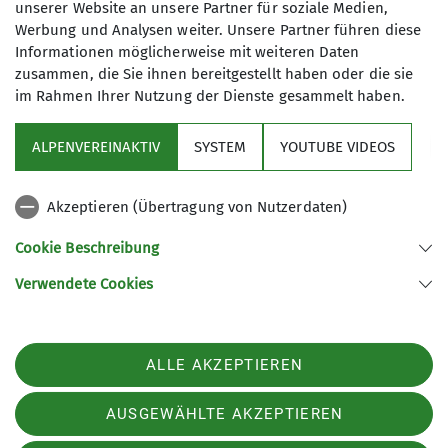
Skigymnastik
die notwendige Kraft
unserer Website an unsere Partner für soziale Medien,
7
Werbung und Analysen weiter. Unsere Partner führen diese
und Ausdauer, in den
Informationen möglicherweise mit weiteren Daten
Sommermonaten treffen wir uns zum
zusammen, die Sie ihnen bereitgestellt haben oder die sie
joggen und walken.
im Rahmen Ihrer Nutzung der Dienste gesammelt haben.
Mailinglisten
ALPENVEREINAKTIV
SYSTEM
YOUTUBE VIDEOS
Sektion
Informationen zu geplanten und
spontanen Unternehmungen erhaltet
Akzeptieren (Übertragung von Nutzerdaten)
Ihr über die DAV Fürth Wispo-
Programm
Mailingliste und Skitour-Mailingliste
Cookie Beschreibung
Meldet euch bei Interesse an unter
Verwendete Cookies
https://lists.alpenverein-
Sektion Fürth des Deutschen Alpenvereins e.V.
fuerth.de/listinfo/wispo
bzw. unter
Königswarterstr. 46
https://lists.alpenverein-
90762 Fürth
ALLE AKZEPTIEREN
fuerth.de/listinfo/wispo-skitour
Telefon +499117437033
Kontakt
AUSGEWÄHLTE AKZEPTIEREN
Details